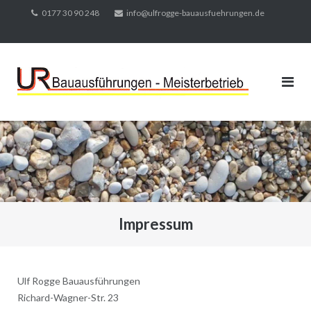
Direkt
0177 30 90 248
info@ulfrogge-bauausfuehrungen.de
zum
Inhalt
Impressum
Ulf Rogge Bauausführungen
Richard-Wagner-Str. 23